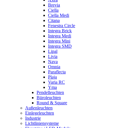
Brevia
Ciella
Ciella Medi
Citana
Fenestra Circle
Integra Brick
Integra Medi
Integra Mini
Integra SMD
Lipal
Livia
Nava
Omnia
Paraflecta
Plaja
Varia RC
Yma
Pendelleuchten
Büroleuchten
Round & Square
Außenleuchten
Einlegeleuchten
Industrie
Lichtliniensysteme