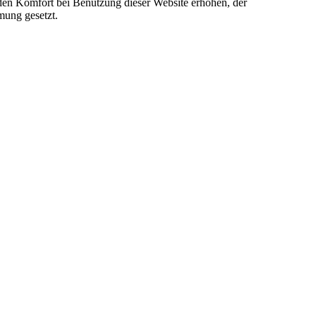
e den Komfort bei Benutzung dieser Website erhöhen, der
mung gesetzt.