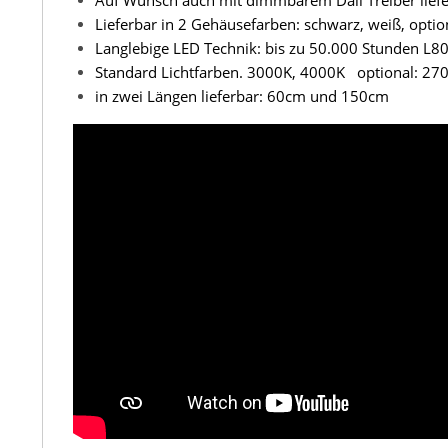
Auf Wunsch auch mit dimmbarem Dali Treiber liefe
Lieferbar in 2 Gehäusefarben: schwarz, weiß, optio
Langlebige LED Technik: bis zu 50.000 Stunden L8
Standard Lichtfarben. 3000K, 4000K optional: 27
in zwei Längen lieferbar: 60cm und 150cm