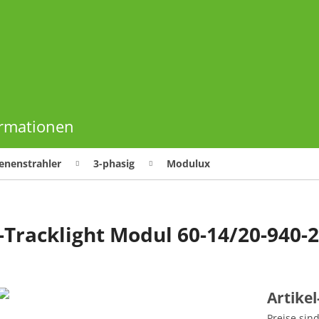
ormationen
enenstrahler
3-phasig
Modulux
-Tracklight Modul 60-14/20-940-
Artike
Preise sin