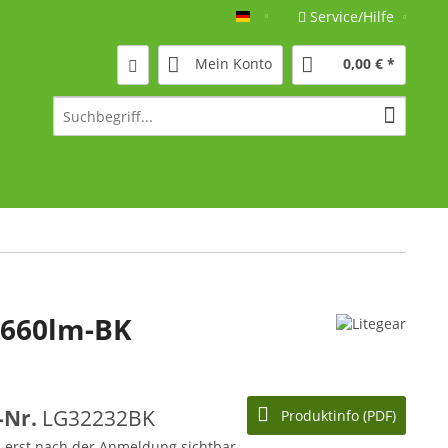
Service/Hilfe
Deutsch
Mein Konto
0,00 € *
2660lm-BK
l-Nr.
LG32232BK
Produktinfo (PDF)
d erst nach der Anmeldung sichtbar.