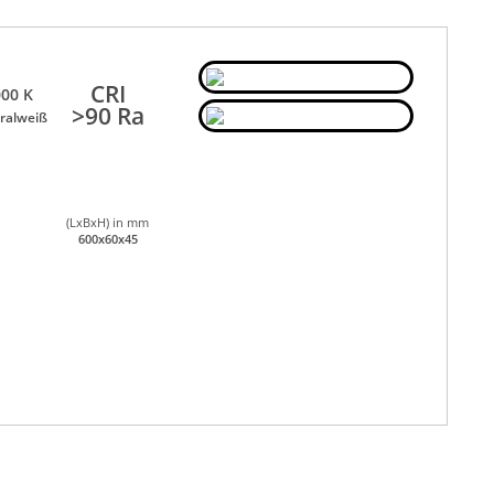
CRI
00 K
>90 Ra
ralweiß
(LxBxH) in mm
600x60x45