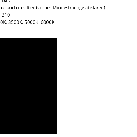
rbar.
nal auch in silber (vorher Mindestmenge abklären)
0 B10
00K, 3500K, 5000K, 6000K