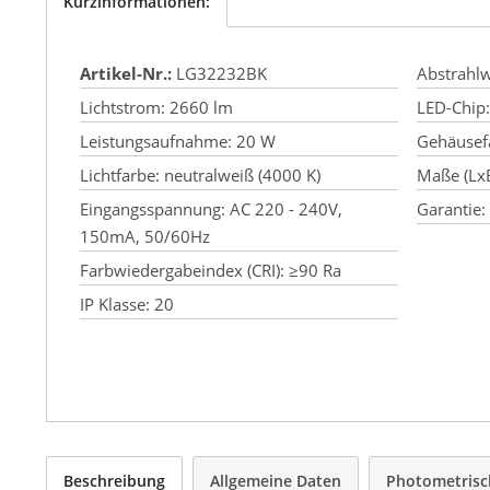
Kurzinformationen:
Artikel-Nr.:
LG32232BK
Abstrahl­w
Lichtstrom:
2660 lm
LED-Chip:
Leistungs­aufnahme:
20 W
Gehäusef
Lichtfarbe:
neutralweiß (4000 K)
Maße (Lx
Eingangsspannung:
AC 220 - 240V,
Garantie:
150mA, 50/60Hz
Farbwieder­gabeindex (CRI):
≥90 Ra
IP Klasse:
20
Beschreibung
Allgemeine Daten
Photometrisc