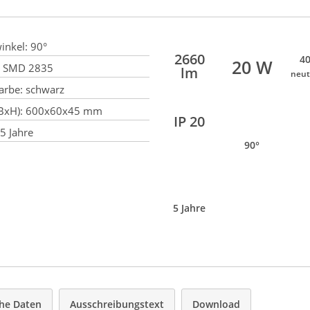
inkel:
90°
2660
40
20 W
SMD 2835
lm
neut
arbe:
schwarz
BxH):
600x60x45 mm
IP 20
5 Jahre
90°
5 Jahre
he Daten
Ausschreibungstext
Download