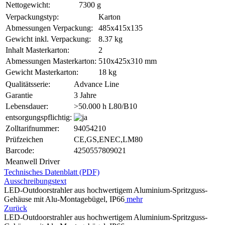
Nettogewicht:
7300 g
Verpackungstyp:
Karton
Abmessungen Verpackung:
485x415x135
Gewicht inkl. Verpackung:
8.37 kg
Inhalt Masterkarton:
2
Abmessungen Masterkarton:
510x425x310 mm
Gewicht Masterkarton:
18 kg
Qualitätsserie:
Advance Line
Garantie
3 Jahre
Lebensdauer:
>50.000 h L80/B10
entsorgungspflichtig:
Zolltarifnummer:
94054210
Prüfzeichen
CE,GS,ENEC,LM80
Barcode:
4250557809021
Meanwell Driver
Technisches Datenblatt (PDF)
Ausschreibungstext
LED-Outdoorstrahler aus hochwertigem Aluminium-Spritzguss-
Gehäuse mit Alu-Montagebügel, IP66
mehr
Zurück
LED-Outdoorstrahler aus hochwertigem Aluminium-Spritzguss-