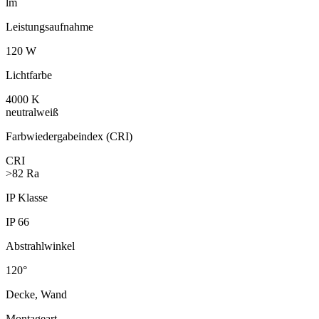
lm
Leistungs­aufnahme
120 W
Lichtfarbe
4000 K
neutralweiß
Farbwieder­gabeindex (CRI)
CRI
>82 Ra
IP Klasse
IP 66
Abstrahl­winkel
120°
Decke, Wand
Montageart