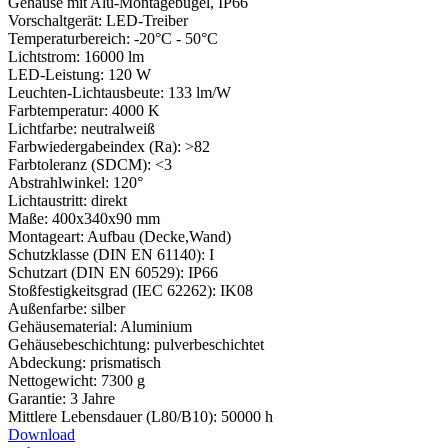
Gehäuse mit Alu-Montagebügel, IP66
Vorschaltgerät: LED-Treiber
Temperaturbereich: -20°C - 50°C
Lichtstrom: 16000 lm
LED-Leistung: 120 W
Leuchten-Lichtausbeute: 133 lm/W
Farbtemperatur: 4000 K
Lichtfarbe: neutralweiß
Farbwiedergabeindex (Ra): >82
Farbtoleranz (SDCM): <3
Abstrahlwinkel: 120°
Lichtaustritt: direkt
Maße: 400x340x90 mm
Montageart: Aufbau (Decke,Wand)
Schutzklasse (DIN EN 61140): I
Schutzart (DIN EN 60529): IP66
Stoßfestigkeitsgrad (IEC 62262): IK08
Außenfarbe: silber
Gehäusematerial: Aluminium
Gehäusebeschichtung: pulverbeschichtet
Abdeckung: prismatisch
Nettogewicht: 7300 g
Garantie: 3 Jahre
Mittlere Lebensdauer (L80/B10): 50000 h
Download