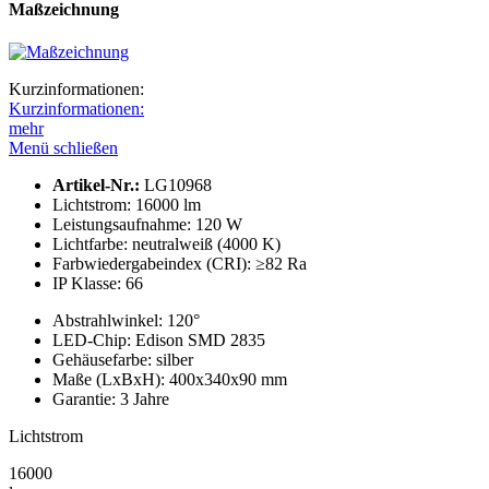
Maßzeichnung
Kurzinformationen:
Kurzinformationen:
mehr
Menü schließen
Artikel-Nr.:
LG10968
Lichtstrom:
16000 lm
Leistungs­aufnahme:
120 W
Lichtfarbe:
neutralweiß (4000 K)
Farbwieder­gabeindex (CRI):
≥82 Ra
IP Klasse:
66
Abstrahl­winkel:
120°
LED-Chip:
Edison SMD 2835
Gehäusefarbe:
silber
Maße (LxBxH):
400x340x90 mm
Garantie:
3 Jahre
Lichtstrom
16000