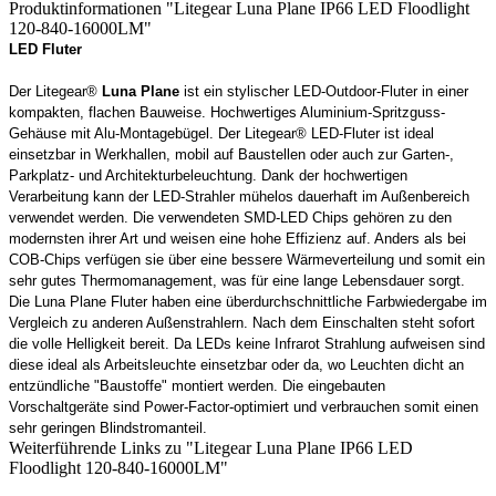
Produktinformationen "Litegear Luna Plane IP66 LED Floodlight
120-840-16000LM"
LED Fluter
Der Litegear®
Luna Plane
ist ein stylischer LED-Outdoor-Fluter in einer
kompakten, flachen Bauweise. Hochwertiges Aluminium-Spritzguss-
Gehäuse mit Alu-Montagebügel. Der Litegear® LED-Fluter ist ideal
einsetzbar in Werkhallen, mobil auf Baustellen oder auch zur Garten-,
Parkplatz- und Architekturbeleuchtung. Dank der hochwertigen
Verarbeitung kann der LED-Strahler mühelos dauerhaft im Außenbereich
verwendet werden. Die verwendeten SMD-LED Chips gehören zu den
modernsten ihrer Art und weisen eine hohe Effizienz auf. Anders als bei
COB-Chips verfügen sie über eine bessere Wärmeverteilung und somit ein
sehr gutes Thermomanagement, was für eine lange Lebensdauer sorgt.
Die Luna Plane Fluter haben eine überdurchschnittliche Farbwiedergabe im
Vergleich zu anderen Außenstrahlern. Nach dem Einschalten steht sofort
die volle Helligkeit bereit. Da LEDs keine Infrarot Strahlung aufweisen sind
diese ideal als Arbeitsleuchte einsetzbar oder da, wo Leuchten dicht an
entzündliche "Baustoffe" montiert werden. Die eingebauten
Vorschaltgeräte sind Power-Factor-optimiert und verbrauchen somit einen
sehr geringen Blindstromanteil.
Weiterführende Links zu "Litegear Luna Plane IP66 LED
Floodlight 120-840-16000LM"