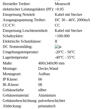
Hersteller Treiber:
Meanwell
elektrischer Leistungsfaktor (PF):
>0.95
Einspeisung Netzteil:
Kabel mit Stecker
Ausgangsspannung Treiber:
DC 30 - 46V, 2000mA
CC/CV:
CC
Einspeisung Leuchteneinheit:
Kabel mit Stecker
Schaltzyklen:
>100.000
Elektrische Schutzklasse:
II
DC Notstromfähig:
Umgebungstemperatur:
-20°C - 50°C
Lagertemperatur
-40°C - 55°C
Maße:
400x340x90 mm
Montage:
Decke,Wand
Montageart:
Aufbau
IP Klasse:
66
IK-Klasse:
08
Gehäusefarbe
silber
Gehäusematerial:
Aluminium
Gehäusebeschichtung:
pulverbeschichtet
Abdeckung:
prismatisch