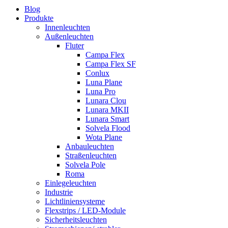
Blog
Produkte
Innenleuchten
Außenleuchten
Fluter
Campa Flex
Campa Flex SF
Conlux
Luna Plane
Luna Pro
Lunara Clou
Lunara MKII
Lunara Smart
Solvela Flood
Wota Plane
Anbauleuchten
Straßenleuchten
Solvela Pole
Roma
Einlegeleuchten
Industrie
Lichtliniensysteme
Flexstrips / LED-Module
Sicherheitsleuchten