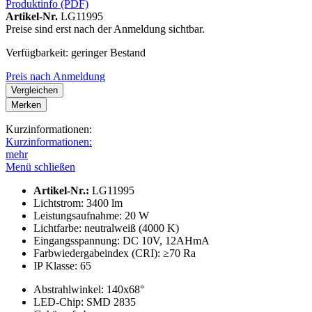
Produktinfo (PDF)
Artikel-Nr.
LG11995
Preise sind erst nach der Anmeldung sichtbar.
Verfügbarkeit: geringer Bestand
Preis nach Anmeldung
Vergleichen
Merken
Kurzinformationen:
Kurzinformationen:
mehr
Menü schließen
Artikel-Nr.:
LG11995
Lichtstrom:
3400 lm
Leistungs­aufnahme:
20 W
Lichtfarbe:
neutralweiß (4000 K)
Eingangsspannung:
DC 10V, 12AHmA
Farbwieder­gabeindex (CRI):
≥70 Ra
IP Klasse:
65
Abstrahl­winkel:
140x68°
LED-Chip:
SMD 2835