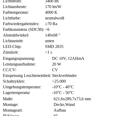
Lichtstrom:
3400 lm
Lichtausbeute:
170 lm/W
Farbtemperatur:
4000 K
Lichtfarbe:
neutralweiß
Farbwiedergabeindex:
≥70 Ra
Farbkonsistenz (SDCM):
<6
Abstrahlwinkel:
140x68 °
Lichtaustritt:
unten
LED-Chip:
SMD 2835
Zündzeit:
<1 s
Eingangsspannung:
DC 10V, 12AHmA
Leistungsaufnahme:
20 W
CC/CV:
CV
Einspeisung Leuchteneinheit:
Steckverbinder
Schaltzyklen:
>25.000
Umgebungstemperatur:
-10°C - 40°C
Lagertemperatur
-10°C - 50°C
Maße:
621,6x289,7x73,6 mm
Montage:
Decke,Wand
Montageart:
Aufbau
IP Klasse:
65