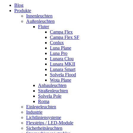
Blog
Produkte
Innenleuchten
Außenleuchten
Fluter
Campa Flex
Campa Flex SF
Conlux
Luna Plane
Luna Pro
Lunara Clou
Lunara MKII
Lunara Smart
Solvela Flood
Wota Plane
Anbauleuchten
Straßenleuchten
Solvela Pole
Roma
Einlegeleuchten
Industrie
Lichtliniensysteme
Flexstrips / LED-Module
Sicherheitsleuchten