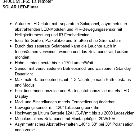
3400LM IP65 IR remote"
SOLAR LED-Fluter
Autarker LED-Fluter mit separatem Solarpanel, asymmetrisch
abstrahlenden LED-Modulen und PIR-Bewegungssensor mit
Helligkeitsmessung und IR-Fernbediening.
Ideal für Garten, Parkplätze und Straßen ohne Stromzufuhr
Durch das separate Solarpanel kann die Leuchte auch in
Innenräumen verwendet werden und das Solarpanel wird außen
montiert.
Hohe Lichtausbeute bis zu 170 Lumen/Watt
Sensor mit verschiedenen Betriebsmodi und wählbarem Standby
Dauerlicht
Maximale Batteriebetriebszeit: 1-3 Nächte je nach Batteriestatus
und Modus
Funktionsmodusanzeige und Batteriestatusanzeige mittels LED
Display
Modi und Einstellungen mittels Fernbedienung änderbar.
Bewegungssensor mit 120° Erfassung bei <8m
Hochwertige Litium Batterie 12AH/6,4Vmit bis zu 2000 Ladezyklen
Monokristalines Solarpanel mit Montagebügel: 20W/10V
Asymmetrisches Abstrahlverhalten 140° x 68° bei 30° Polarisation
nach vorne