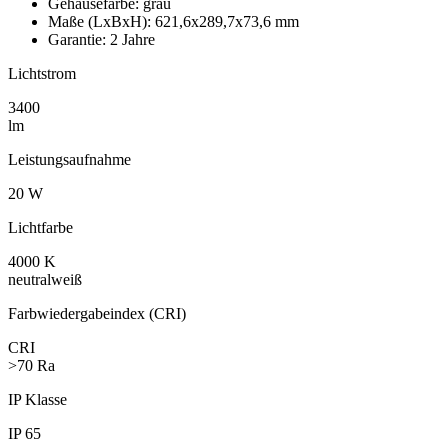
Gehäusefarbe:
grau
Maße (LxBxH):
621,6x289,7x73,6 mm
Garantie:
2 Jahre
Lichtstrom
3400
lm
Leistungs­aufnahme
20 W
Lichtfarbe
4000 K
neutralweiß
Farbwieder­gabeindex (CRI)
CRI
>70 Ra
IP Klasse
IP 65