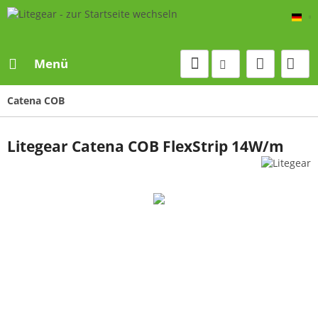
De
Menü
Catena COB
Litegear Catena COB FlexStrip 14W/m