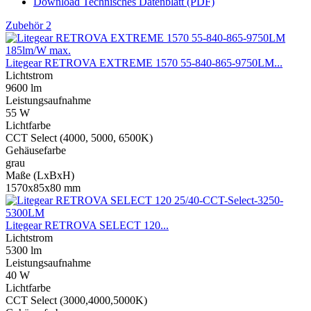
Download Technisches Datenblatt (PDF)
Zubehör
2
Litegear RETROVA EXTREME 1570 55-840-865-9750LM...
Lichtstrom
9600 lm
Leistungs­aufnahme
55 W
Lichtfarbe
CCT Select (4000, 5000, 6500K)
Gehäusefarbe
grau
Maße (LxBxH)
1570x85x80 mm
Litegear RETROVA SELECT 120...
Lichtstrom
5300 lm
Leistungs­aufnahme
40 W
Lichtfarbe
CCT Select (3000,4000,5000K)