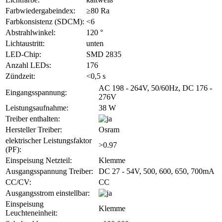
Farbwiedergabeindex:
≥80 Ra
Farbkonsistenz (SDCM):
<6
Abstrahlwinkel:
120 °
Lichtaustritt:
unten
LED-Chip:
SMD 2835
Anzahl LEDs:
176
Zündzeit:
<0,5 s
AC 198 - 264V, 50/60Hz, DC 176 -
Eingangsspannung:
276V
Leistungsaufnahme:
38 W
Treiber enthalten:
Hersteller Treiber:
Osram
elektrischer Leistungsfaktor
>0.97
(PF):
Einspeisung Netzteil:
Klemme
Ausgangsspannung Treiber:
DC 27 - 54V, 500, 600, 650, 700mA
CC/CV:
CC
Ausgangsstrom einstellbar:
Einspeisung
Klemme
Leuchteneinheit: