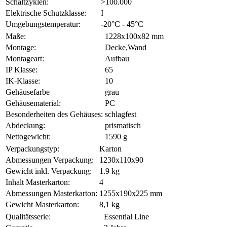
Schaltzyklen:
>100.000
Elektrische Schutzklasse:
I
Umgebungstemperatur:
-20°C - 45°C
Maße:
1228x100x82 mm
Montage:
Decke,Wand
Montageart:
Aufbau
IP Klasse:
65
IK-Klasse:
10
Gehäusefarbe
grau
Gehäusematerial:
PC
Besonderheiten des Gehäuses:
schlagfest
Abdeckung:
prismatisch
Nettogewicht:
1590 g
Verpackungstyp:
Karton
Abmessungen Verpackung:
1230x110x90
Gewicht inkl. Verpackung:
1.9 kg
Inhalt Masterkarton:
4
Abmessungen Masterkarton:
1255x190x225 mm
Gewicht Masterkarton:
8,1 kg
Qualitätsserie:
Essential Line