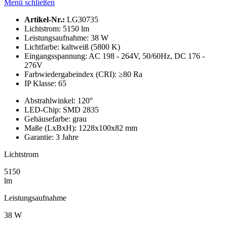
Menü schließen
Artikel-Nr.:
LG30735
Lichtstrom:
5150 lm
Leistungs­aufnahme:
38 W
Lichtfarbe:
kaltweiß (5800 K)
Eingangsspannung:
AC 198 - 264V, 50/60Hz, DC 176 -
276V
Farbwieder­gabeindex (CRI):
≥80 Ra
IP Klasse:
65
Abstrahl­winkel:
120°
LED-Chip:
SMD 2835
Gehäusefarbe:
grau
Maße (LxBxH):
1228x100x82 mm
Garantie:
3 Jahre
Lichtstrom
5150
lm
Leistungs­aufnahme
38 W