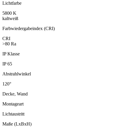
Lichtfarbe
5800 K
kaltweiß
Farbwieder­gabeindex (CRI)
CRI
>80 Ra
IP Klasse
IP 65
Abstrahl­winkel
120°
Decke, Wand
Montageart
Lichtaustritt
Maße (LxBxH)