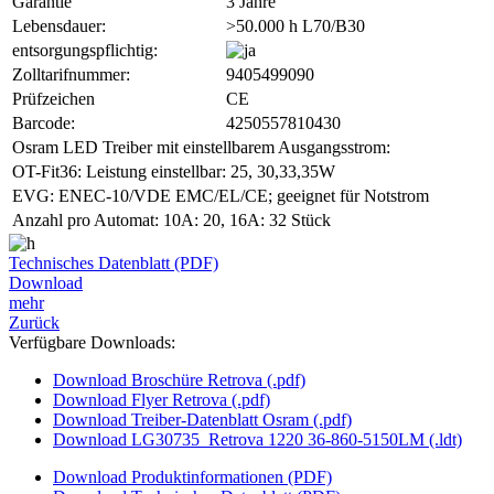
Garantie
3 Jahre
Lebensdauer:
>50.000 h L70/B30
entsorgungspflichtig:
Zolltarifnummer:
9405499090
Prüfzeichen
CE
Barcode:
4250557810430
Osram LED Treiber mit einstellbarem Ausgangsstrom:
OT-Fit36: Leistung einstellbar: 25, 30,33,35W
EVG: ENEC-10/VDE EMC/EL/CE; geeignet für Notstrom
Anzahl pro Automat: 10A: 20, 16A: 32 Stück
Technisches Datenblatt (PDF)
Download
mehr
Zurück
Verfügbare Downloads:
Download Broschüre Retrova (.pdf)
Download Flyer Retrova (.pdf)
Download Treiber-Datenblatt Osram (.pdf)
Download LG30735_Retrova 1220 36-860-5150LM (.ldt)
Download Produktinformationen (PDF)