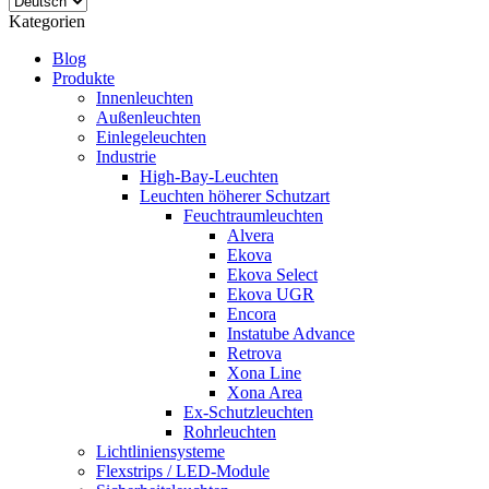
Kategorien
Blog
Produkte
Innenleuchten
Außenleuchten
Einlegeleuchten
Industrie
High-Bay-Leuchten
Leuchten höherer Schutzart
Feuchtraumleuchten
Alvera
Ekova
Ekova Select
Ekova UGR
Encora
Instatube Advance
Retrova
Xona Line
Xona Area
Ex-Schutzleuchten
Rohrleuchten
Lichtliniensysteme
Flexstrips / LED-Module