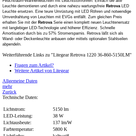
Feuchtraum-Wannenleuchten mit Leuchtstoffröhren. Einfach die alte
Leuchte demontieren und durch eine nahezu wartungsfreie
Retrova
LED
Leuchte ersetzen. Eine teure Umrüstung mit LED Röhren und notwendige
Umverdrahtung von Leuchten mit EVGs entfällt. Zum gleichen Preis
erhalten Sie mit der
Retrova
Serie einen komplett neuen Leuchtenersatz
mit langlebiger LED-Technologie und höherer Effizienz. Schnelle
Amortisation durch bis zu 57% Stromersparnis. Retrova läßt sich als
Wand- oder Deckenleuchte anbauen oder mittels optionalen Stahlseilen
abpendeln.
Weiterführende Links zu "Litegear Retrova 1220 36-860-5150LM"
Fragen zum Artikel?
Weitere Artikel von Litegear
Allgemeine Daten
mehr
Zurück
Technische Daten:
Lichtstrom:
5150 lm
LED-Leistung:
38 W
Lichtausbeute:
137 lm/W
Farbtemperatur:
5800 K
Lichtfarbe:
kaltweiß