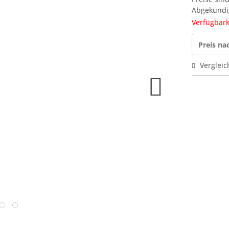
Abgekündi
Verfügbark
Preis n
Vergleic