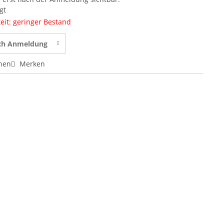
gt
eit: geringer Bestand
ach Anmeldung
hen
Merken