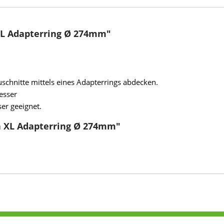
XL Adapterring Ø 274mm"
uschnitte mittels eines Adapterrings abdecken.
esser
er geeignet.
na XL Adapterring Ø 274mm"