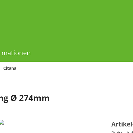
ormationen
Citana
ring Ø 274mm
Artike
Preise sin