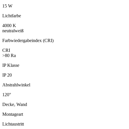
15 W
Lichtfarbe
4000 K
neutralweiß
Farbwieder­gabeindex (CRI)
CRI
>80 Ra
IP Klasse
IP 20
Abstrahl­winkel
120°
Decke, Wand
Montageart
Lichtaustritt