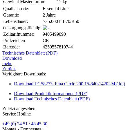
Gewicht Masterkarton:
12 kg
Qualitätsserie:
Essential Line
Garantie
2 Jahre
Lebensdauer:
>35.000 h L70/B50
entsorgungspflichtig:
Zolltarifnummer:
9405499090
Prüfzeichen
CE
Barcode:
4250557810744
Technisches Datenblatt (PDF)
Download
mehr
Zurück
Verfügbare Downloads:
Download LG58273_Fina Circle 200 15-840-1420LM (.ldt)
Download Produktinformationen (PDF)
Download Technisches Datenblatt (PDF)
Zuletzt angesehen
Service Hotline
+49 (0) 24 51 / 48 45 30
Montag - Donnerstag: