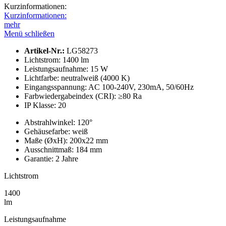
Kurzinformationen:
Kurzinformationen:
mehr
Menü schließen
Artikel-Nr.:
LG58273
Lichtstrom:
1400 lm
Leistungs­aufnahme:
15 W
Lichtfarbe:
neutralweiß (4000 K)
Eingangsspannung:
AC 100-240V, 230mA, 50/60Hz
Farbwieder­gabeindex (CRI):
≥80 Ra
IP Klasse:
20
Abstrahl­winkel:
120°
Gehäusefarbe:
weiß
Maße (ØxH):
200x22 mm
Ausschnittmaß:
184 mm
Garantie:
2 Jahre
Lichtstrom
1400
lm
Leistungs­aufnahme