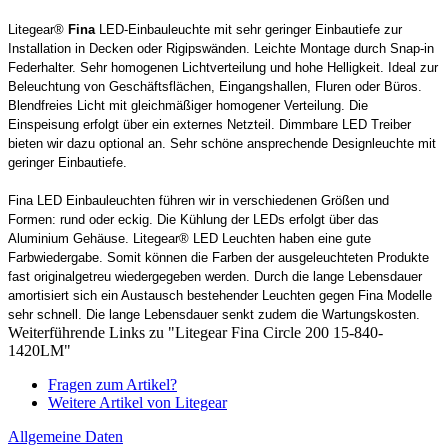
Litegear®
Fina
LED-Einbauleuchte mit sehr geringer Einbautiefe zur
Installation in Decken oder Rigipswänden. Leichte Montage durch Snap-in
Federhalter. Sehr homogenen Lichtverteilung und hohe Helligkeit. Ideal zur
Beleuchtung von Geschäftsflächen, Eingangshallen, Fluren oder Büros.
Blendfreies Licht mit gleichmäßiger homogener Verteilung. Die
Einspeisung erfolgt über ein externes Netzteil. Dimmbare LED Treiber
bieten wir dazu optional an. Sehr schöne ansprechende Designleuchte mit
geringer Einbautiefe.
Fina LED Einbauleuchten führen wir in verschiedenen Größen und
Formen: rund oder eckig. Die Kühlung der LEDs erfolgt über das
Aluminium Gehäuse. Litegear® LED Leuchten haben eine gute
Farbwiedergabe. Somit können die Farben der ausgeleuchteten Produkte
fast originalgetreu wiedergegeben werden. Durch die lange Lebensdauer
amortisiert sich ein Austausch bestehender Leuchten gegen Fina Modelle
sehr schnell. Die lange Lebensdauer senkt zudem die Wartungskosten.
Weiterführende Links zu "Litegear Fina Circle 200 15-840-
1420LM"
Fragen zum Artikel?
Weitere Artikel von Litegear
Allgemeine Daten