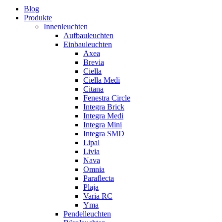
Blog
Produkte
Innenleuchten
Aufbauleuchten
Einbauleuchten
Axea
Brevia
Ciella
Ciella Medi
Citana
Fenestra Circle
Integra Brick
Integra Medi
Integra Mini
Integra SMD
Lipal
Livia
Nava
Omnia
Paraflecta
Plaja
Varia RC
Yma
Pendelleuchten