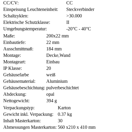
CC/CV:
CC
Einspeisung Leuchteneinheit:
Steckverbinder
Schaltzyklen:
>30.000
Elektrische Schutzklasse:
II
Umgebungstemperatur:
-20°C - 40°C
Maße:
200x22 mm
Einbautiefe:
22 mm
Ausschmittmaß:
184 mm
Montage:
Decke,Wand
Montageart:
Einbau
IP Klasse:
20
Gehäusefarbe
weiß
Gehäusematerial:
Aluminium
Gehäusebeschichtung:
pulverbeschichtet
Abdeckung:
opal
Nettogewicht:
394 g
Verpackungstyp:
Karton
Gewicht inkl. Verpackung:
0.37 kg
Inhalt Masterkarton:
30
Abmessungen Masterkarton:
560 x210 x 410 mm