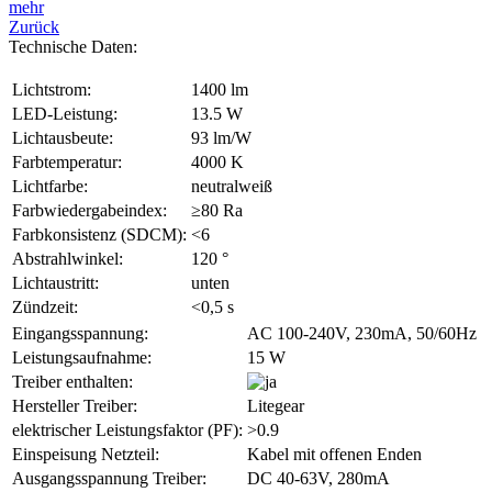
mehr
Zurück
Technische Daten:
Lichtstrom:
1400 lm
LED-Leistung:
13.5 W
Lichtausbeute:
93 lm/W
Farbtemperatur:
4000 K
Lichtfarbe:
neutralweiß
Farbwiedergabeindex:
≥80 Ra
Farbkonsistenz (SDCM):
<6
Abstrahlwinkel:
120 °
Lichtaustritt:
unten
Zündzeit:
<0,5 s
Eingangsspannung:
AC 100-240V, 230mA, 50/60Hz
Leistungsaufnahme:
15 W
Treiber enthalten:
Hersteller Treiber:
Litegear
elektrischer Leistungsfaktor (PF):
>0.9
Einspeisung Netzteil:
Kabel mit offenen Enden
Ausgangsspannung Treiber:
DC 40-63V, 280mA