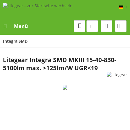
De
Menü
Integra SMD
Litegear Integra SMD MKIII 15-40-830-
5100lm max. >125lm/W UGR<19