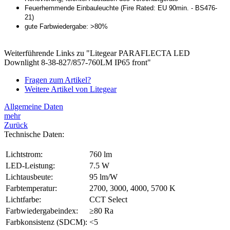
Feuerhemmende Einbauleuchte (Fire Rated: EU 90min. - BS476-
21)
gute Farbwiedergabe: >80%
Weiterführende Links zu "Litegear PARAFLECTA LED
Downlight 8-38-827/857-760LM IP65 front"
Fragen zum Artikel?
Weitere Artikel von Litegear
Allgemeine Daten
mehr
Zurück
Technische Daten:
Lichtstrom:
760 lm
LED-Leistung:
7.5 W
Lichtausbeute:
95 lm/W
Farbtemperatur:
2700, 3000, 4000, 5700 K
Lichtfarbe:
CCT Select
Farbwiedergabeindex:
≥80 Ra
Farbkonsistenz (SDCM):
<5