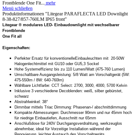
Frontblende One Fit...
mehr
Menü schließen
Produktinformationen "Litegear PARAFLECTA LED Downlight
8-38-827/857-760LM IP65 front"
Litegear ® modulares LED- Einbaudownlight mit wechselbarer
Frontblende
One Fit all
Eigenschaften:
Perfekter Ersatz für konventionelleEinbauleuchten mit 20-50W
Halogenlechtmittel mit GU10 oder GU5,3 Sockel
Hohe Systemeffizienz bis zu 110 Lumen/Watt (475-760 Lumen)
Umschaltbare Ausgangsleistung: 5/8 Watt am Vorschaltgerät (5W:
475-550lm / 8W: 640-760lm)
Wählbare Lichtfarbe: CCT Select: 2700, 3000, 4000, 5700 Kelvin
Inklusive 3 verschiedene Decoblenden: weiß, silber gebürstet,
schwarz
Abstrahlwinkel: 38°
Dimmbar mittels Triac Dimmung: Phasenan-/ abschnittdimmung
Kompakte Abmessungen: Durchmesser 90mm und nur 45mm hoch
für niedrige Einbautiefen, Ausschnitt nur 65mm
Anschlußdose für 240V Durchgangsverdrahtung, werkzeuglos
abnehmbar, ideal für Vorzeitige Installation während der
Renovierung, leichter Austauch des Vorschaltgeräts