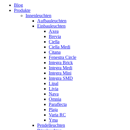
Blog
Produkte
Innenleuchten
Aufbauleuchten
Einbauleuchten
Axea
Brevia
Ciella
Ciella Medi
Citana
Fenestra Circle
Integra Brick
Integra Medi
Integra Mini
Integra SMD
Lipal
Livia
Nava
Omnia
Paraflecta
Plaja
Varia RC
Yma
Pendelleuchten