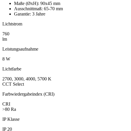
Maße (ØxH):
90x45 mm
Ausschnittmaß:
65-70 mm
Garantie:
3 Jahre
Lichtstrom
760
lm
Leistungs­aufnahme
8 W
Lichtfarbe
2700, 3000, 4000, 5700 K
CCT Select
Farbwieder­gabeindex (CRI)
CRI
>80 Ra
IP Klasse
IP 20