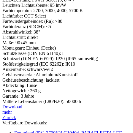
Leuchten-Lichtausbeute: 95 lm/W
Farbtemperatur: 2700, 3000, 4000, 5700 K
Lichtfarbe: CCT Select
Farbwiedergabeindex (Ra): >80
Farbtoleranz (SDCM): <5
Abstrahlwinkel: 38°
Lichtaustritt: direkt
Maße: 90x45 mm
Montageart: Einbau (Decke)
Schutzklasse (DIN EN 61140): I
Schutzart (DIN EN 60529): IP20 (IP65 raumseitig)
Stoßfestigkeitsgrad (IEC 62262): IK10
Außenfarbe: schwarz/weiß
Gehäusematerial: Aluminium/Kunststoff
Gehäusebeschichtung: lackiert
Abdeckung: Linse
Nettogewicht: 260 g
Garantie: 3 Jahre
Mittlere Lebensdauer (L80/B20): 50000 h
Download
mehr
Zurück
Verfügbare Downloads:
Download (5W_2700K)LG10404_PARAFLECTA LED