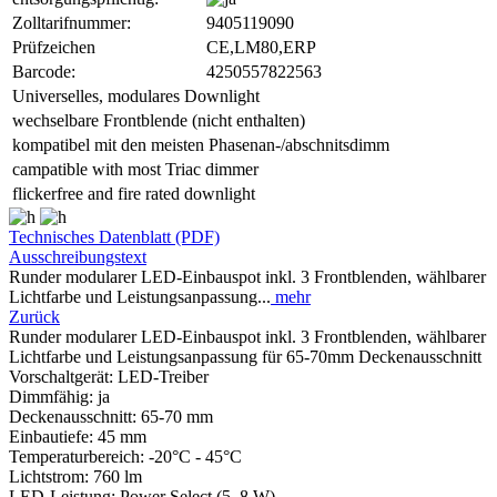
Zolltarifnummer:
9405119090
Prüfzeichen
CE,LM80,ERP
Barcode:
4250557822563
Universelles, modulares Downlight
wechselbare Frontblende (nicht enthalten)
kompatibel mit den meisten Phasenan-/abschnitsdimm
campatible with most Triac dimmer
flickerfree and fire rated downlight
Technisches Datenblatt (PDF)
Ausschreibungstext
Runder modularer LED-Einbauspot inkl. 3 Frontblenden, wählbarer
Lichtfarbe und Leistungsanpassung...
mehr
Zurück
Runder modularer LED-Einbauspot inkl. 3 Frontblenden, wählbarer
Lichtfarbe und Leistungsanpassung für 65-70mm Deckenausschnitt
Vorschaltgerät: LED-Treiber
Dimmfähig: ja
Deckenausschnitt: 65-70 mm
Einbautiefe: 45 mm
Temperaturbereich: -20°C - 45°C
Lichtstrom: 760 lm
LED-Leistung: Power Select (5, 8 W)