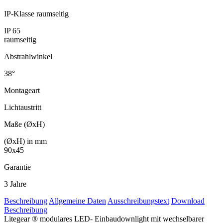
IP-Klasse raumseitig
IP 65
raumseitig
Abstrahl­winkel
38°
Montageart
Lichtaustritt
Maße (ØxH)
(ØxH) in mm
90x45
Garantie
3 Jahre
Beschreibung
Allgemeine Daten
Ausschreibungstext
Download
Beschreibung
Litegear ® modulares LED- Einbaudownlight mit wechselbarer