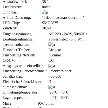
Abstrahlwinkel:
38 °
Lichtaustritt:
unten
dimmbar:
Art der Dimmung:
"Triac Phasenan-/abschnitt"
LED-Chip:
SMD2835
Zündzeit:
<0,5 s
Eingangsspannung:
AC 220 - 240V, 50/60Hz
Leistungsaufnahme:
Power Select (5, 8 W)
Treiber enthalten:
Hersteller Treiber:
Litegear
Einspeisung Netzteil:
Klemme
CC/CV:
CC
Ausgangsstrom einstellbar:
Einspeisung Leuchteneinheit:
Steckverbinder
Schaltzyklen:
>50.000
Elektrische Schutzklasse:
II
durchschleifbar:
Umgebungstemperatur:
-20°C - 45°C
Lagertemperatur
-40°C - 60°C
Maße:
90x45 mm