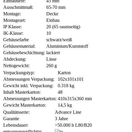
Einbautiefe:
45 mm
Ausschmittmaß:
65-70 mm
Montage:
Decke
Montageart:
Einbau
IP Klasse:
20 (65 raumseitig)
IK-Klasse:
10
Gehäusefarbe
schwarz/weiß
Gehäusematerial:
Aluminium/Kunststoff
Gehäusebeschichtung:
lackiert
Abdeckung:
Linse
Nettogewicht:
260 g
Verpackungstyp:
Karton
Abmessungen Verpackung:
102x101x101
Gewicht inkl. Verpackung:
0.318 kg
Inhalt Masterkarton:
48
Abmessungen Masterkarton:
410x315x360 mm
Gewicht Masterkarton:
14,5 kg
Qualitätsserie:
Advance Line
Garantie
3 Jahre
Lebensdauer:
>50.000 h L80/B20
entsorgungspflichtig: