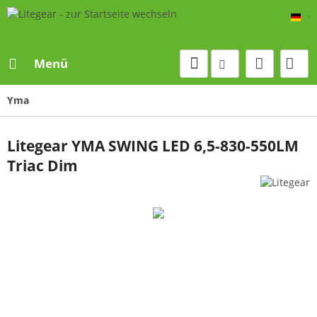
De
Menü
Yma
Litegear YMA SWING LED 6,5-830-550LM
Triac Dim