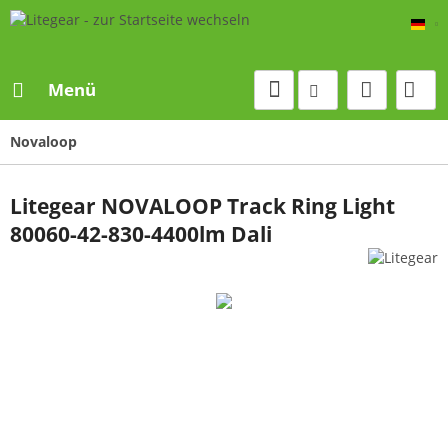
De
Menü
Novaloop
Litegear NOVALOOP Track Ring Light
80060-42-830-4400lm Dali