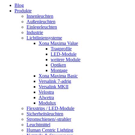
Blog
Produkte
Innenleuchten
Außenleuchten
Einlegeleuchten
Industrie
Lichtliniensysteme
Xona Maxima Value
Tragprofile
LED-Module
weitere Module
Optiken
Montage
Xona Maxima Basic
Versalink 7-adrig
Versalink MKII
Velostra
Alwetra
Modulux
Flexstrips / LED-Module
Sicherheitsleuchten
Stromschienen/-strahler
Leuchtmittel
Human Centric Lighting