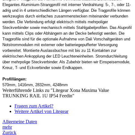
Elegantes Aluminium-Strangprofil mit interner Verdrahtung: 5-, 7-, oder 11-
adrig und in 4 unterschiedlichen Längen verfügbar. Die Tragprofile können
werkzeuglos durch einfaches zusammenstecken miteinander verbunden
werden. Die Verbindung erfolgt elektrisch mittels mehrpoliger
Steckverbinder sowie mechanisch mittels Stahlgabelprofilen. Das Aluprofil
kann mittels Clips oder Abhängern an der Decke befestigt werden. Die
Tragprofile sind für die optionale Aufnahme von Dali Vorschaltgeräten und
Notstrommodulen mit externer oder batteriegepufferter Versorgung
vorbereitet. Montierte Auslassbuchse mit bis zu 11 Kontakten zur
elektrischen Ankopplung der LED Leuchteneinheiten. Stromdurchleitung
über mehrpolige Steckverbinder. Als Zubehör bieten wir Einspeisemodule,
Kreuz, T- und Eckverbinder sowie Endkappen.
Profillängen:
570mm, 1416mm, 2832mm, 4248mm
Weiterführende Links zu "Litegear Xona Maxima Value
TRUNKING RAIL 1U IP54 Feedin"
Fragen zum Artikel?
Weitere Artikel von Litegear
Allgemeine Daten
mehr
Zurück