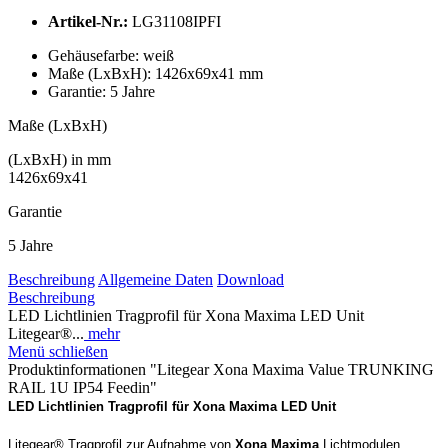
Artikel-Nr.:
LG31108IPFI
Gehäusefarbe:
weiß
Maße (LxBxH):
1426x69x41 mm
Garantie:
5 Jahre
Maße (LxBxH)
(LxBxH) in mm
1426x69x41
Garantie
5 Jahre
Beschreibung
Allgemeine Daten
Download
Beschreibung
LED Lichtlinien Tragprofil für Xona Maxima LED Unit
Litegear®...
mehr
Menü schließen
Produktinformationen "Litegear Xona Maxima Value TRUNKING
RAIL 1U IP54 Feedin"
LED Lichtlinien Tragprofil für Xona Maxima LED Unit
Litegear®
Tragprofil
zur Aufnahme von
Xona Maxima
Lichtmodulen.