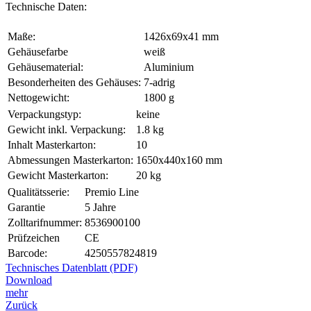
Technische Daten:
Maße:
1426x69x41 mm
Gehäusefarbe
weiß
Gehäusematerial:
Aluminium
Besonderheiten des Gehäuses:
7-adrig
Nettogewicht:
1800 g
Verpackungstyp:
keine
Gewicht inkl. Verpackung:
1.8 kg
Inhalt Masterkarton:
10
Abmessungen Masterkarton:
1650x440x160 mm
Gewicht Masterkarton:
20 kg
Qualitätsserie:
Premio Line
Garantie
5 Jahre
Zolltarifnummer:
8536900100
Prüfzeichen
CE
Barcode:
4250557824819
Technisches Datenblatt (PDF)
Download
mehr
Zurück