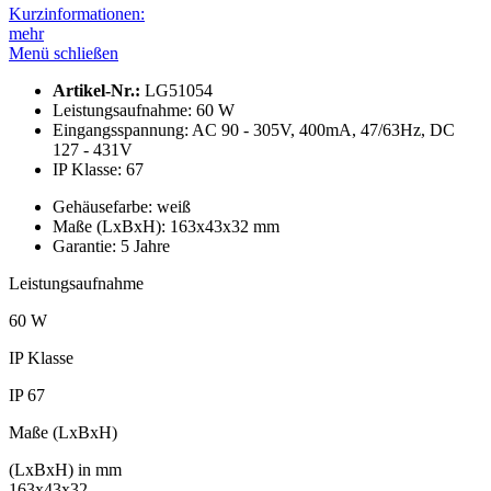
Kurzinformationen:
mehr
Menü schließen
Artikel-Nr.:
LG51054
Leistungs­aufnahme:
60 W
Eingangsspannung:
AC 90 - 305V, 400mA, 47/63Hz, DC
127 - 431V
IP Klasse:
67
Gehäusefarbe:
weiß
Maße (LxBxH):
163x43x32 mm
Garantie:
5 Jahre
Leistungs­aufnahme
60 W
IP Klasse
IP 67
Maße (LxBxH)
(LxBxH) in mm
163x43x32