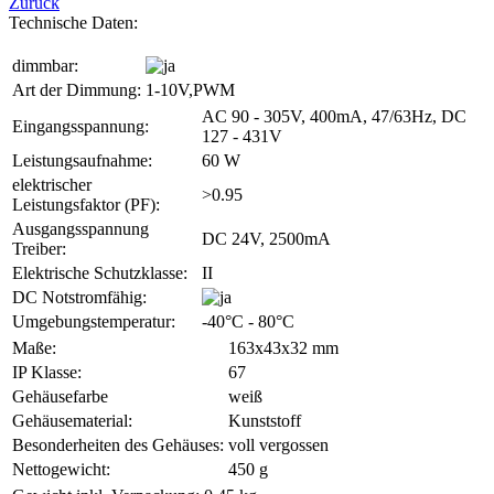
Zurück
Technische Daten:
dimmbar:
Art der Dimmung:
1-10V,PWM
AC 90 - 305V, 400mA, 47/63Hz, DC
Eingangsspannung:
127 - 431V
Leistungsaufnahme:
60 W
elektrischer
>0.95
Leistungsfaktor (PF):
Ausgangsspannung
DC 24V, 2500mA
Treiber:
Elektrische Schutzklasse:
II
DC Notstromfähig:
Umgebungstemperatur:
-40°C - 80°C
Maße:
163x43x32 mm
IP Klasse:
67
Gehäusefarbe
weiß
Gehäusematerial:
Kunststoff
Besonderheiten des Gehäuses:
voll vergossen
Nettogewicht:
450 g