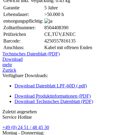
Gewicht inkl. Verpackung:
0.45 kg
Garantie
5 Jahre
Lebensdauer:
>50.000 h
entsorgungspflichtig:
Zolltarifnummer:
8504408390
Prüfzeichen
CE,TÜV,ENEC
Barcode:
4250557816135
Anschluss:
Kabel mit offenen Enden
Technisches Datenblatt (PDF)
Download
mehr
Zurück
Verfügbare Downloads:
Download Datenblatt LPF-60D (.pdf)
Download Produktinformationen (PDF)
Download Technisches Datenblatt (PDF)
Zuletzt angesehen
Service Hotline
+49 (0) 24 51 / 48 45 30
Montag - Donnerstag: