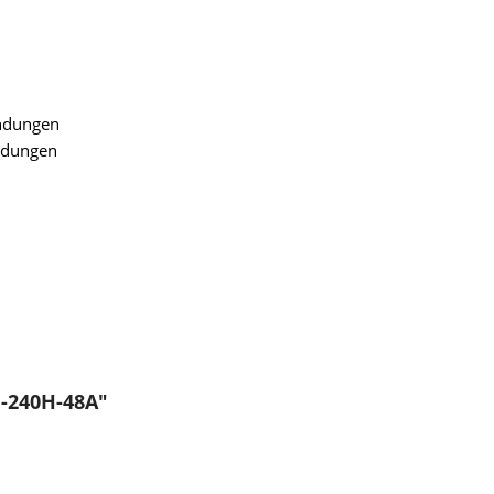
ndungen
endungen
-240H-48A"