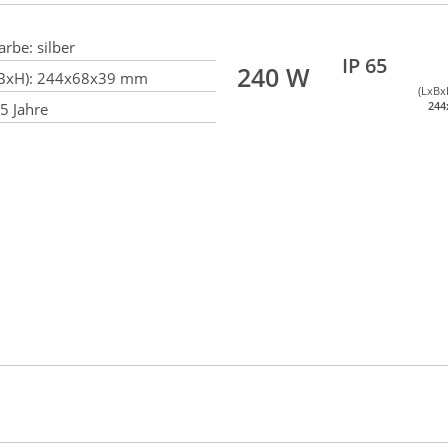
arbe:
silber
IP 65
240 W
BxH):
244x68x39 mm
(LxBx
244
5 Jahre