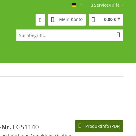
Service/Hilfe
Deutsch
Mein Konto
0,00 € *
l-Nr.
LG51140
Produktinfo (PDF)
d erst nach der Anmeldung sichtbar.