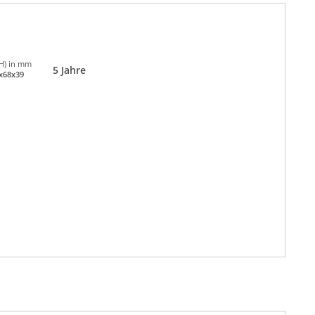
H) in mm
5 Jahre
x68x39