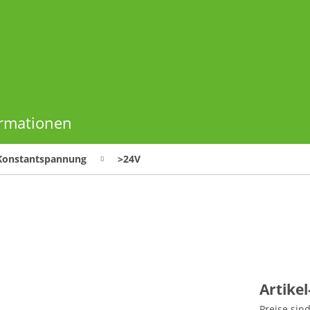
ormationen
 Konstantspannung
>24V
Artike
Preise sin