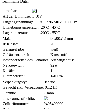
Technische Daten:
dimmbar:
Art der Dimmung:
1-10V
Eingangsspannung:
AC 220-240V, 50/60Hz
Umgebungstemperatur:
-20°C - 45°C
Lagertemperatur
-20°C - 55°C
Maße:
90x90x12 mm
IP Klasse:
20
Gehäusefarbe
weiß
Gehäusematerial:
Kunststoff
Besonderheiten des Gehäuses:
Aufbaugehäuse
Nettogewicht:
92 g
Kanäle:
1
Dimmbereich:
1-100%
Verpackungstyp:
Karton
Gewicht inkl. Verpackung:
0.12 kg
Garantie
2 Jahre
entsorgungspflichtig:
Zolltarifnummer:
9405499090