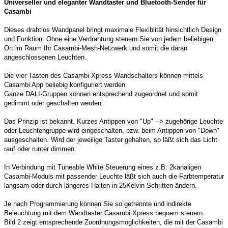
Universeller und eleganter Wandtaster und Bluetooth-Sender für
Casambi
Dieses drahtlos Wandpanel bringt maximale Flexiblität hinsichtlich Design
und Funktion. Ohne eine Verdrahtung steuern Sie von jedem beliebigen
Ort im Raum Ihr Casambi-Mesh-Netzwerk und somit die daran
angeschlossenen Leuchten.
Die vier Tasten des Casambi Xpress Wandschalters können mittels
Casambi App beliebig konfiguriert werden.
Ganze DALI-Gruppen können entsprechend zugeordnet und somit
gedimmt oder geschalten werden.
Das Prinzip ist bekannt. Kurzes Antippen von "Up" --> zugehörige Leuchte
oder Leuchtengruppe wird eingeschalten, bzw. beim Antippen von "Down"
ausgeschalten. Wird der jeweilige Taster gehalten, so läßt sich das Licht
rauf oder runter dimmen.
In Verbindung mit Tuneable White Steuerung eines z.B. 2kanaligen
Casambi-Moduls mit passender Leuchte läßt sich auch die Farbtemperatur
langsam oder durch längeres Halten in 25Kelvin-Schritten ändern.
Je nach Programmierung können Sie so getrennte und indirekte
Beleuchtung mit dem Wandtaster Casambi Xpress bequem steuern.
Bild 2 zeigt entsprechende Zuordnungsmöglichkeiten, die mit der Casambi