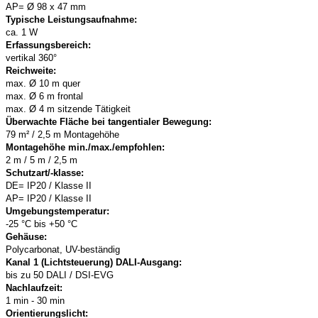
AP= Ø 98 x 47 mm
Typische Leistungsaufnahme:
ca. 1 W
Erfassungsbereich:
vertikal 360°
Reichweite:
max. Ø 10 m quer
max. Ø 6 m frontal
max. Ø 4 m sitzende Tätigkeit
Überwachte Fläche bei tangentialer Bewegung:
79 m² / 2,5 m Montagehöhe
Montagehöhe min./max./empfohlen:
2 m / 5 m / 2,5 m
Schutzart/-klasse:
DE= IP20 / Klasse II
AP= IP20 / Klasse II
Umgebungstemperatur:
-25 °C bis +50 °C
Gehäuse:
Polycarbonat, UV-beständig
Kanal 1 (Lichtsteuerung)
DALI-Ausgang:
bis zu 50 DALI / DSI-EVG
Nachlaufzeit:
1 min - 30 min
Orientierungslicht: