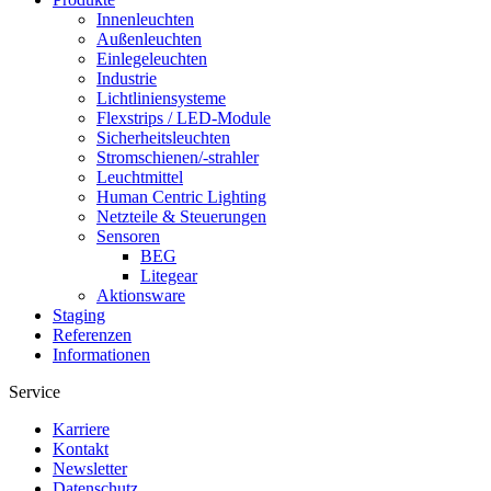
Innenleuchten
Außenleuchten
Einlegeleuchten
Industrie
Lichtliniensysteme
Flexstrips / LED-Module
Sicherheitsleuchten
Stromschienen/-strahler
Leuchtmittel
Human Centric Lighting
Netzteile & Steuerungen
Sensoren
BEG
Litegear
Aktionsware
Staging
Referenzen
Informationen
Service
Karriere
Kontakt
Newsletter
Datenschutz