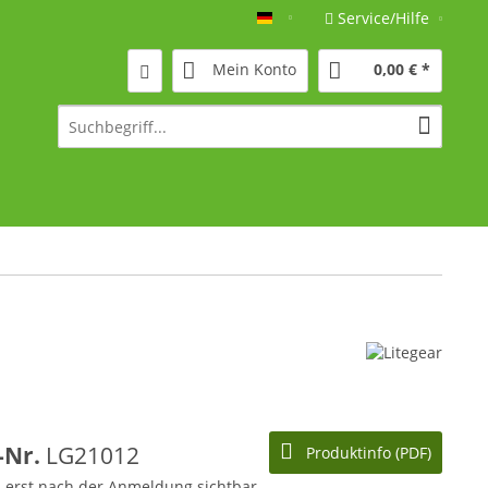
Service/Hilfe
Deutsch
Mein Konto
0,00 € *
l-Nr.
LG21012
Produktinfo (PDF)
d erst nach der Anmeldung sichtbar.