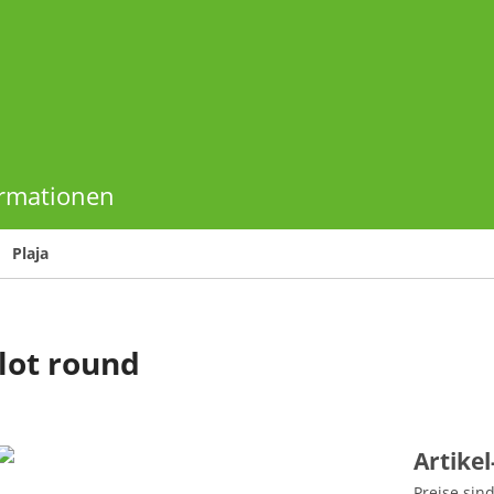
ormationen
Plaja
Slot round
Artike
Preise sin