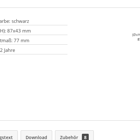
arbe:
schwarz
H):
87x43 mm
(ØxH
8
ttmaß:
77 mm
2 Jahre
gstext
Download
Zubehör
8