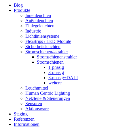
Blog
Produkte
Innenleuchten
Außenleuchten
Einlegeleuchten
Industrie
Lichtliniensysteme
Flexstrips / LED-Module
Sicherheitsleuchten
Stromschienen/-strahler
Stromschienenstrahler
Stromschienen
1-phasig
3-phasig
3-phasig+DALI
weitere
Leuchtmittel
Human Centric Lighting
Netzteile & Steuerungen
Sensoren
Aktionsware
Staging
Referenzen
Informationen