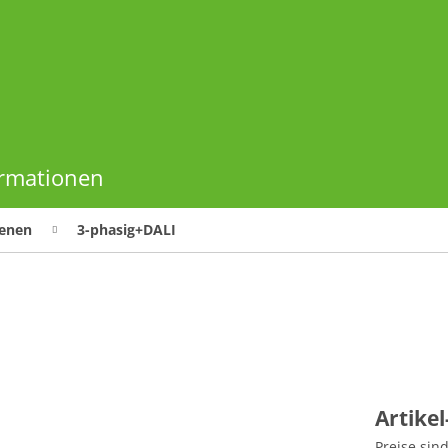
ormationen
enen
3-phasig+DALI
Artike
Preise sin