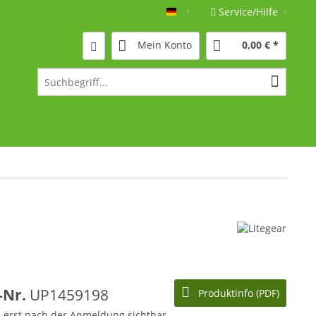
Service/Hilfe
Deutsch
Mein Konto
0,00 € *
l-Nr.
UP1459198
Produktinfo (PDF)
d erst nach der Anmeldung sichtbar.