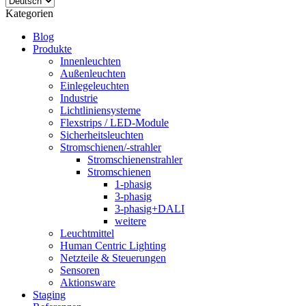
Kategorien
Blog
Produkte
Innenleuchten
Außenleuchten
Einlegeleuchten
Industrie
Lichtliniensysteme
Flexstrips / LED-Module
Sicherheitsleuchten
Stromschienen/-strahler
Stromschienenstrahler
Stromschienen
1-phasig
3-phasig
3-phasig+DALI
weitere
Leuchtmittel
Human Centric Lighting
Netzteile & Steuerungen
Sensoren
Aktionsware
Staging